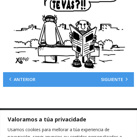
ANTERIOR
SIGUIENTE
Valoramos a túa privacidade
Usamos cookies para mellorar a túa experiencia de
O Carrabouxo © 2024
navegación, servir anuncios ou contidos personalizados e